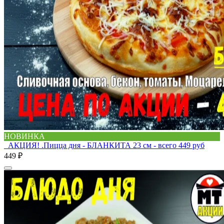
НОВИНКА
_АКЦИЯ! .Пицца дня - БЛАНКИТА 23 см - всего 449 руб
449 ₽