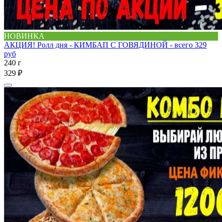
НОВИНКА
АКЦИЯ! Ролл дня - КИМБАП С ГОВЯДИНОЙ - всего 329
руб
240 г
329 ₽