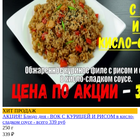
ХИТ ПРОДАЖ
АКЦИЯ! Блюдо дня - ВОК С КУРИЦЕЙ И РИСОМ в кисло-
сладком соусе - всего 339 руб
250 г
339 ₽