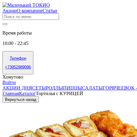
Акции
О компании
Статьи
Время работы
10:00 - 22:45
Телефон
+73952989096
Хомутово
Войти
АКЦИИ ДНЯ
СЕТЫ
РОЛЛЫ
ПИЦЦЫ
САЛАТЫ
ГОРЯЧЕЕ
ВОК 
Главная
Каталог
Тортилья с КУРИЦЕЙ
Вернуться назад