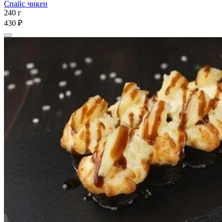
Спайс чикен
240 г
430 ₽