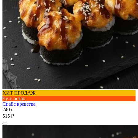
ХИТ ПРОДАЖ
Чуть остро
Спайс креветка
240 г
515 ₽