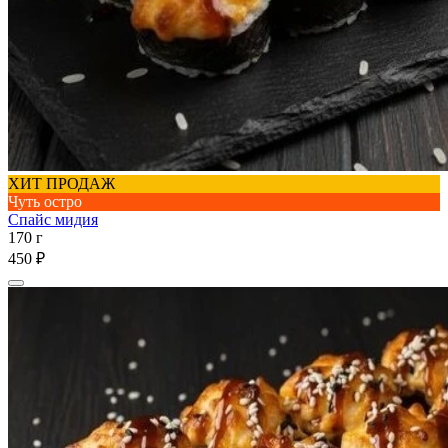
ХИТ ПРОДАЖ
Чуть остро
Спайс мидия
170 г
450 ₽