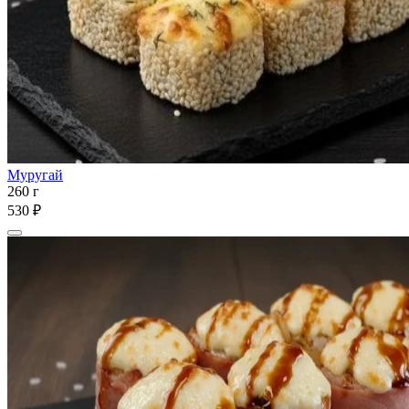
Муругай
260 г
530 ₽