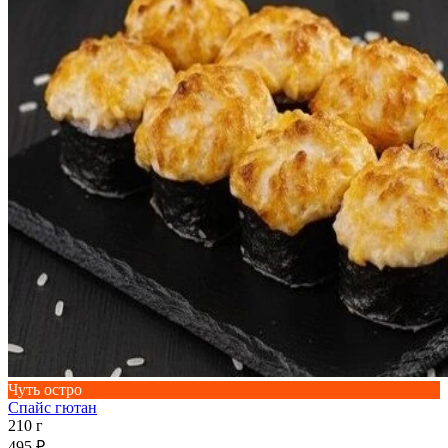
Чуть остро
Спайс гютан
210 г
495 ₽